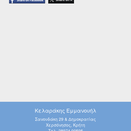
Κελαράκης Εμμανουήλ
Σανουδάκη 29 & Δημοκρατίας
Χερσόνησος, Κρήτη
Τηλ. 28974 00595