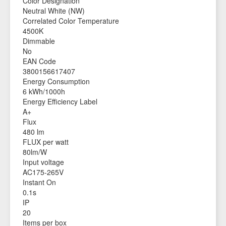
Color Designation
Neutral White (NW)
Correlated Color Temperature
4500K
Dimmable
No
EAN Code
3800156617407
Energy Consumption
6 kWh/1000h
Energy Efficiency Label
A+
Flux
480 lm
FLUX per watt
80lm/W
Input voltage
AC175-265V
Instant On
0.1s
IP
20
Items per box