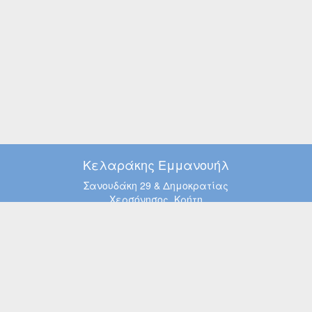
Κελαράκης Εμμανουήλ
Σανουδάκη 29 & Δημοκρατίας
Χερσόνησος, Κρήτη
Τηλ. 28974 00595
Κιν. 6971 665 004
Όροι Χρήσης
Τρόποι Παραγγελίας
Αρχική
Eshop
Φωτισμός